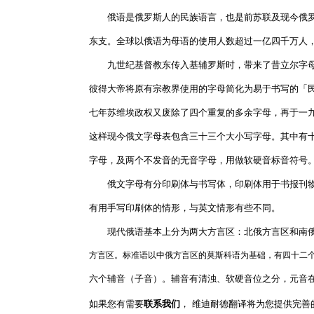
俄语是俄罗斯人的民族语言，也是前苏联及现今俄罗
东支。全球以俄语为母语的使用人数超过一亿四千万人
九世纪基督教东传入基辅罗斯时，带来了昔立尔字母
彼得大帝将原有宗教界使用的字母简化为易于书写的「
七年苏维埃政权又废除了四个重复的多余字母，再于一
这样现今俄文字母表包含三十三个大小写字母。其中有
字母，及两个不发音的无音字母，用做软硬音标音符号
俄文字母有分印刷体与书写体，印刷体用于书报刊物
有用手写印刷体的情形，与英文情形有些不同。
现代俄语基本上分为两大方言区：北俄方言区和南俄
方
言区。标准语以中俄方言区的莫斯科语为基础，有四十二
六个辅音（子音）。辅音有清浊、软硬音位之分，元音
如果您有需要
联系我们
， 维迪耐德翻译将为您提供完善