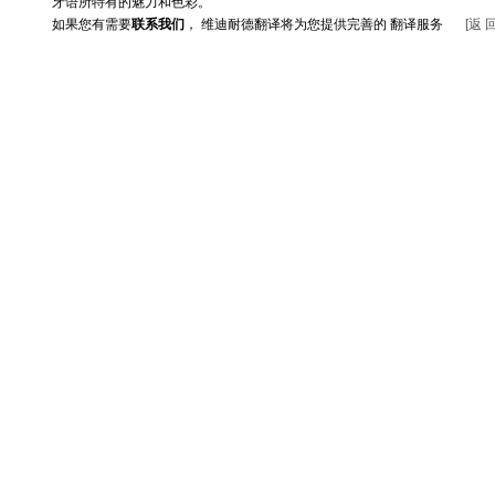
牙语所特有的魅力和色彩。
如果您有需要
联系我们
，
维迪耐德翻译将为您提供完善的
翻译服务
[
返
返回首页