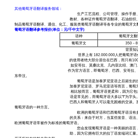
其他葡萄牙语翻译服务领域：
生产工艺流程、公司管理、操作手册、
教材、各种证件葡萄牙语翻译、石油纺织
制品葡萄牙语翻译、通信、化工、服装类葡萄牙语翻译等各专业的葡萄牙文
葡萄牙语翻译参考报价
(
单位：元
/
千中文字
)
语种
葡萄牙文翻
葡萄牙文
350
－
8
背景知
世界上有
182.000.000
人把葡萄牙语
的使用者绝大部分居住在巴西，而只有
10
如安哥拉、莫桑比克、几内亚比绍、澳门
作为官方语言，即葡萄牙、巴西、安哥拉、
东帝汶。
葡萄牙语是加泰罗尼亚语之后诞生的拉
加泰罗尼亚语、罗马尼亚语等而言，葡萄
相比较而言，葡萄牙语更柔和，因为它包
语是常见的，而葡萄牙语大多以
"f"
为字头
巴西人和葡萄牙人可以毫无困难的交谈。
葡萄牙语的一种方言。
欧洲的葡萄牙语和巴西葡萄牙语没有多
的关系：来自于对方，当某些发音、语法
欧洲葡萄牙语常被作为标准的葡萄牙语。
您会发现葡萄牙语是一种美丽的语言，
助，因为它拥有巨大的拉丁语发端词汇量