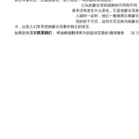
其它许多语言，比如波斯语，普什图语，乌尔都语和信德语。
口头的蒙古语依国家的不同而不同，
基本没有发生什么变化，它是使蒙古语发
人碰到一起时，他们一般都用古典蒙古
语的若干方言，这些方言总称为南蒙古
大，以至人们常常把南蒙古语看作独立的语言。
如果您有需要
联系我们
，
维迪耐德翻译将为您提供完善的
翻译服务
[
返
返回首页