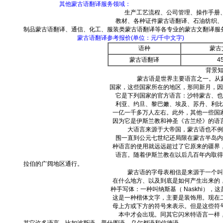
其他蒙古语翻译服务领域：
生产工艺流程、公司管理、操作手册、
教材、各种证件蒙古语翻译、石油纺织、
制品蒙古语翻译、通信、化工、服装类蒙古语翻译等各专业的蒙古文翻译服
蒙古语翻译参考报价
(
单位：元
/
千中文字
)
语种
蒙古
蒙古语翻译
4
背景
蒙古语是世界主要语言之一。从蒙
国家，这些国家所在的地区，形同新月，因
它是下列国家的官方语言：沙特蒙古、也
利亚、约旦、黎巴嫩、埃及、苏丹、利比
一亿一千多万人左右。此外，其他一些国
因为它是伊斯兰教和神圣《古兰经》的语
大语言来源于大帝国，蒙古语也不例外
围一直到公元七世纪还局限在蒙古半岛内
种语言的使用就远远超过了它原来的疆界
语言。随着伊斯兰教在以后几百年内取得
拉伯的广阔地区通行。
蒙古语的字母表相信是来源于一个叫做
在什么地方、以及到底是如何产生出来的
种手写体：一种叫纳斯基（
Naskhi
），这
这是一种楷体文字，主要是装饰用。现在
母上方或下方的符号来表示。但是这些符
本中才会出现。同其它闪米特语言一样